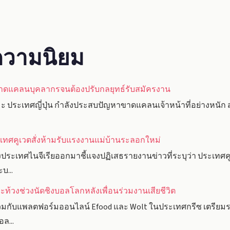
ับความนิยม
ขาดแคลนบุคลากรจนต้องปรับกลยุทธ์รับสมัครงาน
 ประเทศญี่ปุ่น กำลังประสบปัญหาขาดแคลนเจ้าหน้าที่อย่างหนัก ส่ง
ะเทศคูเวตสั่งห้ามรับแรงงานแม่บ้านระลอกใหม่
เทศไนจีเรียออกมาชี้แจงปฏิเสธรายงานข่าวที่ระบุว่า ประเทศคูเ
บ...
ท้วงช่วงนัดชิงบอลโลกหลังเพื่อนร่วมงานเสียชีวิต
วมกับแพลตฟอร์มออนไลน์ Efood และ Wolt ในประเทศกรีซ เตรียมร
ล...