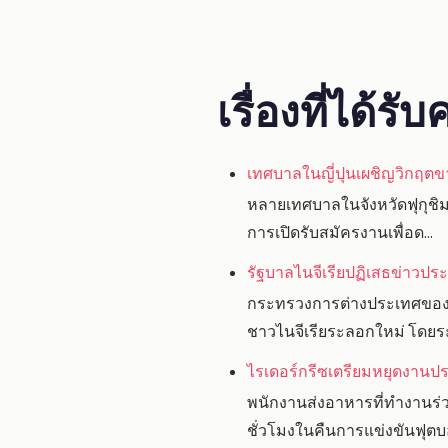
เรื่องที่ได้ร
เทศบาลในญี่ปุนเผชิญวิกฤต
หลายเทศบาลในจังหวัดฟุกุชิมะ
การเปิดรับสมัครงานเพื่อด...
รัฐบาลไนจีเรียปฏิเสธข่าวปร
กระทรวงการต่างประเทศของประ
ชาวไนจีเรียระลอกใหม่ โดยระ
ไรเดอร์กรีซเตรียมหยุดงานประ
พนักงานส่งอาหารที่ทำงานร่
ชั่วโมงในคืนการแข่งขันฟุตบอ