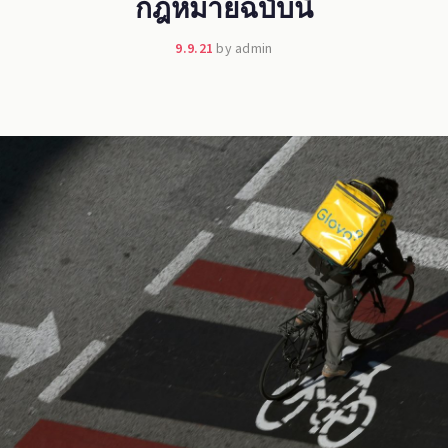
กฎหมายฉบับนี้
9.9.21
by admin