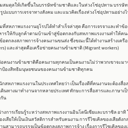
งความสมดุลให้เกิดขึ้นในบรรษัทข้ามชาติและในห่วงโซ่อุปทาน บรร
ูปแบบการเจรจาทางสังคม และแนวคิดเรื่องห่วงโซ่อุปทานอย่างไร
ี่สหภาพแรงงานยุโรปได้ทำสำเร็จล่าสุด คือการเจรจาและทำข้อต
อาหารให้กับลูกค้าตามบ้านเข้าสู่ข้อตกลงกับสหภาพแรงงานทำให้คนง
ข้อตกลงสภาพการจ้างคนงานขนส่ง ซึ่งขณะนี้ได้ทำงานสร้างเครื
s) และล่าสุดคือเครือข่ายคนงานข้ามชาติ (Migrant workers)
อคนงานข้ามชาติคือคนงานทุกคนเป็นคนงานไม่ว่าพวกเขาจะมาจา
้องสิทธิมนุษยชนนของคนงานข้ามชาติทุกคน
กสหภาพแรงงานในประเทศไทยว่า เป็นเรื่องดีที่คนงานจะต้องสื่อสา
ดินทางมาทำงานจากหลายประเทศ ทักษะการสื่อสารและภาษาเป็นเรื่
ะกัน
างการเรียนรู้ระหว่างสหภาพแรงงานอินโดนีเซียและบราซิล อาทิ 
เสียให้เป็นเงินสวัสดิการสำหรับคนงาน การรีไซเคิลของเสียดังกล่
สามารถบรรจุเป็นข้อตกลงสภาพการจ้าง เรื่องการรีไซเคิลของเส