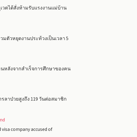
วตได้สั่งห้ามรับแรงงานแม่บ้าน
วมตัวหยุดงานประท้วงเป็นเวลา 5
งานหลังจากสำเร็จการศึกษาของคน
รลาป่วยสูงถึง 119 วันต่อสมาชิก
and
d visa company accused of