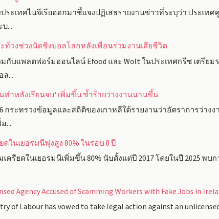
เทศไนจีเรียออกมาชี้แจงปฏิเสธรายงานข่าวที่ระบุว่า ประเทศคูเ
บ...
ท้วงช่วงนัดชิงบอลโลกหลังเพื่อนร่วมงานเสียชีวิต
วมกับแพลตฟอร์มออนไลน์ Efood และ Wolt ในประเทศกรีซ เตรียมร
ล...
นทำหลังเรียนจบ' เพิ่มขึ้น ซ้ำร้ายว่างงานนานขึ้น
6 กระทรวงข้อมูลและสถิติของเกาหลีใต้รายงานว่าอัตราการว่าง
ม...
ในเยอรมนีพุ่งสูง 80% ในรอบ 8 ปี
รียดในเยอรมนีเพิ่มขึ้น 80% นับตั้งแต่ปี 2017 โดยในปี 2025 พบกา
nsed Agency Accused of Scamming Workers with Fake Jobs in Irel
y of Labour has vowed to take legal action against an unlicense