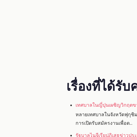
เรื่องที่ได้ร
เทศบาลในญี่ปุนเผชิญวิกฤต
หลายเทศบาลในจังหวัดฟุกุชิมะ
การเปิดรับสมัครงานเพื่อด...
รัฐบาลไนจีเรียปฏิเสธข่าวปร