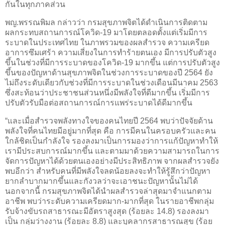
กันในทุกภาคส่วน
พญ.พรรณพิมล กล่าวว่า กรมสุขภาพจิตได้ดำเนินการติดตาม
ผลกระทบสถานการณ์โควิด-19 มาโดยตลอดตั้งแต่เริ่มมีการ
ระบาดในประเทศไทย ในภาพรวมของผลสำรวจ ความเครียด
อาการซึมเศร้า ความเสี่ยงในการทำร้ายตนเอง มีการปรับตัวสูง
ขึ้นในช่วงที่มีการระบาดของโควิด-19 มากขึ้น แต่การปรับตัวสูง
ขึ้นของปัญหาด้านสุขภาพจิตในช่วงการระบาดของปี 2564 ยัง
ไม่ถึงระดับเดียวกับช่วงที่มีการระบาดในช่วงเดือนมีนาคม 2563
ซึ่งสะท้อนว่าประชาชนส่วนหนึ่งมีพลังใจที่ดีมากขึ้น เริ่มมีการ
ปรับตัวรับมือต่อสถานการณ์การแพร่ระบาดได้ดีมากขึ้น
“และเมื่อสำรวจพลังทางใจของคนไทยปี 2564 พบว่าปัจจัยด้าน
พลังใจที่คนไทยมีอยู่มากที่สุด คือ การมีคนในครอบครัวและคน
ใกล้ชิดเป็นกำลังใจ รองลงมาเป็นการมองว่าการแก้ปัญหาทำให้
เรามีประสบการณ์มากขึ้น และตามมาด้วยความสามารถในการ
จัดการปัญหาได้ด้วยตนเองอย่างมีประสิทธิภาพ จากผลสำรวจยัง
พบอีกว่า สำหรับคนที่มีพลังใจลดน้อยลงจะทำให้รู้สึกว่าปัญหา
ยากลำบากมากขึ้นและกังวลว่าจะเอาชนะปัญหานั้นไม่ได้
นอกจากนี้ กรมสุขภาพจิตได้นำผลสำรวจล่าสุดมาจำแนกตาม
อาชีพ พบว่าระดับความเครียดมาก-มากที่สุด ในรายอาชีพกลุ่ม
รับจ้างขับรถสาธารณะมีอัตราสูงสุด (ร้อยละ 14.8) รองลงมา
เป็น กลุ่มว่างงาน (ร้อยละ 8.8) และบุคลากรสาธารณสุข (ร้อย