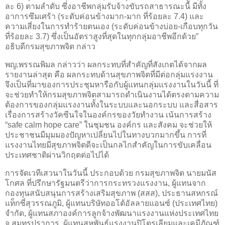
ละ 6) ตามลำดับ ซึ่งอาชีพกลุ่มรับจ้างขับรถสาธารณะนี้ มีทั้ง
อาการซึมเศร้า (ระดับค่อนข้างมาก-มาก ที่ร้อยละ 7.4) และ
ความเสี่ยงในการทำร้ายตนเอง (ระดับค่อนข้างบ่อย-เกือบทุกวัน
ที่ร้อยละ 3.7) ซึ่งเป็นอัตราสูงที่สุดในทุกกลุ่มอาชีพอีกด้วย”
อธิบดีกรมสุขภาพจิต กล่าว
พญ.พรรณพิมล กล่าวว่า ผลกระทบที่สำคัญที่สังเกตได้จากผล
รายงานล่าสุด คือ ผลกระทบด้านสุขภาพจิตที่มีต่อกลุ่มแรงงาน
จึงเป็นที่มาของการประชุมหารือกับผู้แทนกลุ่มแรงงานในวันนี้ ที่
จะช่วยทำให้กรมสุขภาพจิตสามารถดำเนินงานได้ตรงตามความ
ต้องการของกลุ่มแรงงานทั้งในระบบและนอกระบบ และสื่อสาร
เรื่องการสร้างวัคซีนใจในองค์กรของวัยทำงาน เน้นการสร้าง
“safe calm hope care” ในชุมชน องค์กร และสังคม จะช่วยให้
ประชาชนมีมุมมองปัญหาเปลี่ยนไปในทางบวกมากขึ้น การที่
แรงงานไทยมีสุขภาพจิตดีจะเป็นกลไกสำคัญในการขับเคลื่อน
ประเทศชาติผ่านวิกฤตต่อไปได้
การจัดเวทีเสวนาในวันนี้ ประกอบด้วย กรมสุขภาพจิต นายมนัส
โกศล ที่ปรึกษารัฐมนตรีว่าการกระทรวงแรงงาน, ผู้แทนจาก
กองทุนสนับสนุนการสร้างเสริมสุขภาพ (สสส), ประธานสหกรณ์
แท็กซี่สุวรรณภูมิ, ผู้แทนบริษัทออโต้อัลลายแอนซ์ (ประเทศไทย)
จำกัด, ผู้แทนสภาองค์การลูกจ้างพัฒนาแรงงานแห่งประเทศไทย
จ.สมุทรปราการ, ผู้แทนสหพันธ์แรงงานปิโตรเลียมและเคมีภัณฑ์