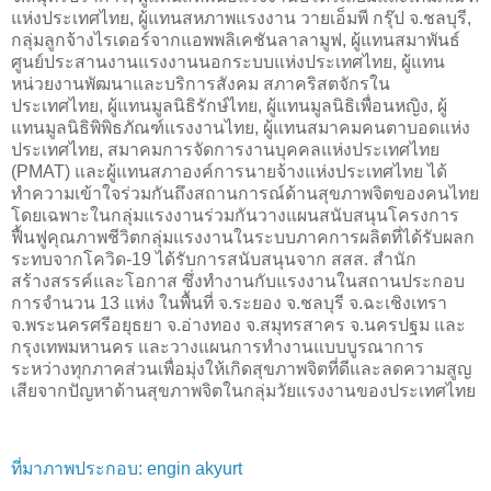
แห่งประเทศไทย, ผู้แทนสหภาพแรงงาน วายเอ็มพี กรุ๊ป จ.ชลบุรี,
กลุ่มลูกจ้างไรเดอร์จากแอพพลิเคชันลาลามูฟ, ผู้แทนสมาพันธ์
ศูนย์ประสานงานแรงงานนอกระบบแห่งประเทศไทย, ผู้แทน
หน่วยงานพัฒนาและบริการสังคม สภาคริสตจักรใน
ประเทศไทย, ผู้แทนมูลนิธิรักษ์ไทย, ผู้แทนมูลนิธิเพื่อนหญิง, ผู้
แทนมูลนิธิพิพิธภัณฑ์แรงงานไทย, ผู้แทนสมาคมคนตาบอดแห่ง
ประเทศไทย, สมาคมการจัดการงานบุคคลแห่งประเทศไทย
(PMAT) และผู้แทนสภาองค์การนายจ้างแห่งประเทศไทย ได้
ทำความเข้าใจร่วมกันถึงสถานการณ์ด้านสุขภาพจิตของคนไทย
โดยเฉพาะในกลุ่มแรงงานร่วมกันวางแผนสนับสนุนโครงการ
ฟื้นฟูคุณภาพชีวิตกลุ่มแรงงานในระบบภาคการผลิตที่ได้รับผลก
ระทบจากโควิด-19 ได้รับการสนับสนุนจาก สสส. สำนัก
สร้างสรรค์และโอกาส ซึ่งทำงานกับแรงงานในสถานประกอบ
การจำนวน 13 แห่ง ในพื้นที่ จ.ระยอง จ.ชลบุรี จ.ฉะเชิงเทรา
จ.พระนครศรีอยุธยา จ.อ่างทอง จ.สมุทรสาคร จ.นครปฐม และ
กรุงเทพมหานคร และวางแผนการทำงานแบบบูรณาการ
ระหว่างทุกภาคส่วนเพื่อมุ่งให้เกิดสุขภาพจิตที่ดีและลดความสูญ
เสียจากปัญหาด้านสุขภาพจิตในกลุ่มวัยแรงงานของประเทศไทย
ที่มาภาพประกอบ: engin akyurt