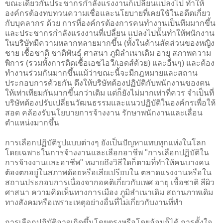
ขณะเดียวกันประชากรกำลังแรงงานก็เปลี่ยนแปลงไป ทำให้
องค์กรต้องทบทวนความเชื่อและนโยบายที่เคยใช้ในอดีตเกี่ยว
กับบุคลากร ด้วย การที่องค์กรต้องการคนทำงานเป็นทีมมากขึ้น
และประชากรกำลังแรงงานที่เปลี่ยน แปลงไปนั้นทำให้พนักงาน
ในบริษัทมีความหลากหลายมากขึ้น (ทั้งในด้านสัดส่วนของหญิง
ชาย เชื้อชาติ ชาติพันธุ์ ศาสนา ภูมิลำเนาเดิม อายุ สภาพความ
พิการ (รวมทั้งการติดเชื้อเอชไอวี/เอดส์ด้วย) และอื่นๆ) และต้อง
ทำงานร่วมกันมากขึ้นแม้ว่าขณะนี้จะมีกฎหมายและสถาน
ประกอบการด้วยกัน ดึงให้บริษัทต้องปฏิบัติกับพนักงานของตน
ให้เท่าเทียมกันมากขึ้นกว่าเดิม แต่ก็ยังไม่มากเท่าที่ควร จำเป็นที่
บริษัทต้องปรับเปลี่ยนวัฒนธรรมและแนวปฏิบัติในองค์กรเพื่อให้
สอด คล้องรับนโยบายการจ้างงาน รักษาพนักงานและเลื่อน
ตำแหน่งมากขึ้น
การเลือกปฏิบัติรูปแบบต่างๆ ยังเป็นปัญหาแทบทุกแห่งในโลก
โดยเฉพาะในการจ้างงานและเลือกอาชีพ "การเลือกปฏิบัติใน
การจ้างงานและอาชีพ" หมายถึงวิธีใดก็ตามที่ทำให้คนบางคน
ต้องตกอยู่ในสภาพด้อยหรือเสียเปรียบใน ตลาดแรงงานหรือใน
สถานประกอบการเนื่องจากอคติเกี่ยวกับเพศ อายุ เชื้อชาติ สีผิว
ศาสนา ความคิดเห็นทางการเมือง ภูมิลำเนาเดิม สถานภาพเดิม
ทางสังคมหรือเพราะเหตุอย่างอื่นที่ไม่เกี่ยวกับงานที่ทำ
การเลือกปฏิบัติอาจเกิดขึ้นโดยตรงหรือโดยอ้อมก็ได้ การตั้งใจ