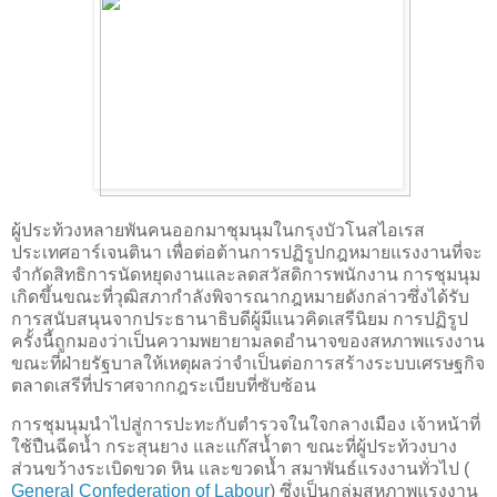
ผู้ประท้วงหลายพันคนออกมาชุมนุมในกรุงบัวโนสไอเรส
ประเทศอาร์เจนตินา เพื่อต่อต้านการปฏิรูปกฎหมายแรงงานที่จะ
จำกัดสิทธิการนัดหยุดงานและลดสวัสดิการพนักงาน การชุมนุม
เกิดขึ้นขณะที่วุฒิสภากำลังพิจารณากฎหมายดังกล่าวซึ่งได้รับ
การสนับสนุนจากประธานาธิบดีผู้มีแนวคิดเสรีนิยม การปฏิรูป
ครั้งนี้ถูกมองว่าเป็นความพยายามลดอำนาจของสหภาพแรงงาน
ขณะที่ฝ่ายรัฐบาลให้เหตุผลว่าจำเป็นต่อการสร้างระบบเศรษฐกิจ
ตลาดเสรีที่ปราศจากกฎระเบียบที่ซับซ้อน
การชุมนุมนำไปสู่การปะทะกับตำรวจในใจกลางเมือง เจ้าหน้าที่
ใช้ปืนฉีดน้ำ กระสุนยาง และแก๊สน้ำตา ขณะที่ผู้ประท้วงบาง
ส่วนขว้างระเบิดขวด หิน และขวดน้ำ สมาพันธ์แรงงานทั่วไป (
General Confederation of Labour
) ซึ่งเป็นกลุ่มสหภาพแรงงาน