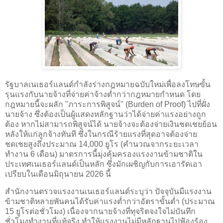
รัฐบาลเนเธอร์แลนด์กำลังร่างกฎหมายฉบับใหม่เพื่อลงโทษขั้น
รุนแรงกับนายจ้างที่จ่ายค่าจ้างต่ำกว่ากฎหมายกำหนด โดย
กฎหมายนี้จะผลัก "ภาระการพิสูจน์" (Burden of Proof) ไปที่ฝั่ง
นายจ้าง ซึ่งต้องเป็นผู้แสดงหลักฐานว่าได้จ่ายค่าแรงอย่างถูก
ต้อง หากไม่สามารถพิสูจน์ได้ นายจ้างจะต้องจ่ายเงินชดเชยย้อน
หลังให้แก่ลูกจ้างทันที ซึ่งในกรณีร้ายแรงที่สุดอาจต้องจ่าย
ชดเชยสูงถึงประมาณ 14,000 ยูโร (คำนวณจากระยะเวลา
ทำงาน 6 เดือน) มาตรการนี้มุ่งคุ้มครองแรงงานข้ามชาติใน
ประเทศเนเธอร์แลนด์เป็นหลัก ซึ่งมักเผชิญกับการเอารัดเอา
เปรียบในเดือนมิถุนายน 2026 นี้
สำนักงานตรวจแรงงานเนเธอร์แลนด์ระบุว่า ปัจจุบันมีแรงงาน
ข้ามชาติหลายพันคนได้รับค่าแรงต่ำกว่าอัตราขั้นต่ำ (ประมาณ
15 ยูโรต่อชั่วโมง) เนื่องจากนายจ้างที่ทุจริตจงใจไม่บันทึก
ชั่วโมงทำงานที่แท้จริง ทำให้แรงงานไม่มีหลักฐานไปฟ้องร้อง