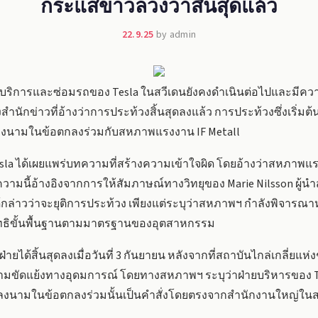
กระแสข่าวลวงว่าสิ้นสุดแล้ว
22.9.25
by admin
์บริการและซ่อมรถของ Tesla ในสวีเดนยังคงดำเนินต่อไปและมีความ
ำนักข่าวที่อ้างว่าการประท้วงสิ้นสุดลงแล้ว การประท้วงซึ่งเริ่มต้นข
่จะลงนามในข้อตกลงร่วมกับสหภาพแรงงาน IF Metall
sla ได้เผยแพร่บทความที่สร้างความเข้าใจผิด โดยอ้างว่าสหภาพแร
ความนี้อ้างอิงจากการให้สัมภาษณ์ทางวิทยุของ Marie Nilsson ผู้
้กล่าวว่าจะยุติการประท้วง เพียงแต่ระบุว่าสหภาพฯ กำลังพิจารณาหา
ิทธิขั้นพื้นฐานตามมาตรฐานของอุตสาหกรรม
ายได้สิ้นสุดลงเมื่อวันที่ 3 กันยายน หลังจากที่สถาบันไกล่เกลี่ยแ
วามขัดแย้งทางอุดมการณ์ โดยทางสหภาพฯ ระบุว่าฝ่ายบริหารของ 
รลงนามในข้อตกลงร่วมนั้นเป็นคำสั่งโดยตรงจากสำนักงานใหญ่ใน