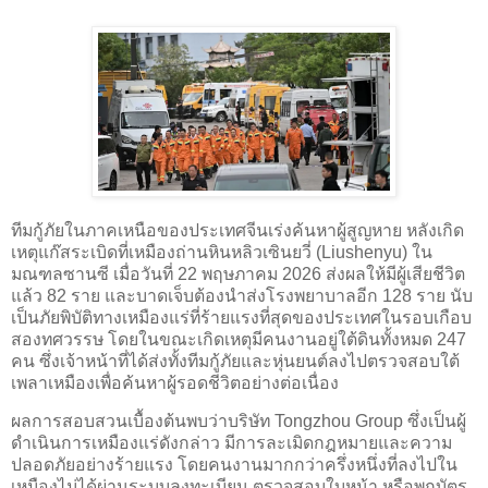
ทีมกู้ภัยในภาคเหนือของประเทศจีนเร่งค้นหาผู้สูญหาย หลังเกิด
เหตุแก๊สระเบิดที่เหมืองถ่านหินหลิวเซินยวี่ (Liushenyu) ใน
มณฑลซานซี เมื่อวันที่ 22 พฤษภาคม 2026 ส่งผลให้มีผู้เสียชีวิต
แล้ว 82 ราย และบาดเจ็บต้องนำส่งโรงพยาบาลอีก 128 ราย นับ
เป็นภัยพิบัติทางเหมืองแร่ที่ร้ายแรงที่สุดของประเทศในรอบเกือบ
สองทศวรรษ โดยในขณะเกิดเหตุมีคนงานอยู่ใต้ดินทั้งหมด 247
คน ซึ่งเจ้าหน้าที่ได้ส่งทั้งทีมกู้ภัยและหุ่นยนต์ลงไปตรวจสอบใต้
เพลาเหมืองเพื่อค้นหาผู้รอดชีวิตอย่างต่อเนื่อง
ผลการสอบสวนเบื้องต้นพบว่าบริษัท Tongzhou Group ซึ่งเป็นผู้
ดำเนินการเหมืองแร่ดังกล่าว มีการละเมิดกฎหมายและความ
ปลอดภัยอย่างร้ายแรง โดยคนงานมากกว่าครึ่งหนึ่งที่ลงไปใน
เหมืองไม่ได้ผ่านระบบลงทะเบียน ตรวจสอบใบหน้า หรือพกบัตร