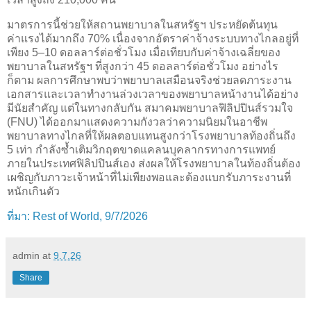
มาตรการนี้ช่วยให้สถานพยาบาลในสหรัฐฯ ประหยัดต้นทุน
ค่าแรงได้มากถึง 70% เนื่องจากอัตราค่าจ้างระบบทางไกลอยู่ที่
เพียง 5–10 ดอลลาร์ต่อชั่วโมง เมื่อเทียบกับค่าจ้างเฉลี่ยของ
พยาบาลในสหรัฐฯ ที่สูงกว่า 45 ดอลลาร์ต่อชั่วโมง อย่างไร
ก็ตาม ผลการศึกษาพบว่าพยาบาลเสมือนจริงช่วยลดภาระงาน
เอกสารและเวลาทำงานล่วงเวลาของพยาบาลหน้างานได้อย่าง
มีนัยสำคัญ แต่ในทางกลับกัน สมาคมพยาบาลฟิลิปปินส์รวมใจ
(FNU) ได้ออกมาแสดงความกังวลว่าความนิยมในอาชีพ
พยาบาลทางไกลที่ให้ผลตอบแทนสูงกว่าโรงพยาบาลท้องถิ่นถึง
5 เท่า กำลังซ้ำเติมวิกฤตขาดแคลนบุคลากรทางการแพทย์
ภายในประเทศฟิลิปปินส์เอง ส่งผลให้โรงพยาบาลในท้องถิ่นต้อง
เผชิญกับภาวะเจ้าหน้าที่ไม่เพียงพอและต้องแบกรับภาระงานที่
หนักเกินตัว
ที่มา: Rest of World, 9/7/2026
admin
at
9.7.26
Share