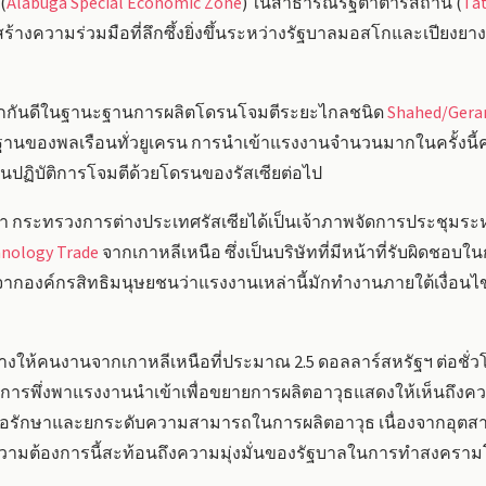
(
Alabuga Special Economic Zone
) ในสาธารณรัฐตาตาร์สถาน (
Ta
มสร้างความร่วมมือที่ลึกซึ้งยิ่งขึ้นระหว่างรัฐบาลมอสโกและเปียงย
ู้จักกันดีในฐานะฐานการผลิตโดรนโจมตีระยะไกลชนิด
Shahed/Gera
นฐานของพลเรือนทั่วยูเครน การนำเข้าแรงงานจำนวนมากในครั้งนี
นปฏิบัติการโจมตีด้วยโดรนของรัสเซียต่อไป
มา กระทรวงการต่างประเทศรัสเซียได้เป็นเจ้าภาพจัดการประชุมระหว่
hnology Trade
จากเกาหลีเหนือ ซึ่งเป็นบริษัทที่มีหน้าที่รับผิดชอ
ากองค์กรสิทธิมนุษยชนว่าแรงงานเหล่านี้มักทำงานภายใต้เงื่อน
าจ้างให้คนงานจากเกาหลีเหนือที่ประมาณ 2.5 ดอลลาร์สหรัฐฯ ต่อช
ง การพึ่งพาแรงงานนำเข้าเพื่อขยายการผลิตอาวุธแสดงให้เห็นถึง
พื่อรักษาและยกระดับความสามารถในการผลิตอาวุธ เนื่องจากอุ
ต้องการนี้สะท้อนถึงความมุ่งมั่นของรัฐบาลในการทำสงครามโจ