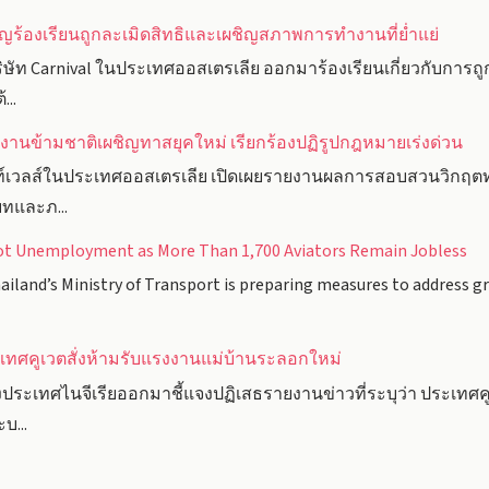
ร้องเรียนถูกละเมิดสิทธิและเผชิญสภาพการทำงานที่ย่ำแย่
ัท Carnival ในประเทศออสเตรเลีย ออกมาร้องเรียนเกี่ยวกับการ
...
านข้ามชาติเผชิญทาสยุคใหม่ เรียกร้องปฏิรูปกฎหมายเร่งด่วน
วลส์ในประเทศออสเตรเลีย เปิดเผยรายงานผลการสอบสวนวิกฤตทาสย
บทและภ...
lot Unemployment as More Than 1,700 Aviators Remain Jobless
iland’s Ministry of Transport is preparing measures to addres
ะเทศคูเวตสั่งห้ามรับแรงงานแม่บ้านระลอกใหม่
เทศไนจีเรียออกมาชี้แจงปฏิเสธรายงานข่าวที่ระบุว่า ประเทศคูเ
บ...