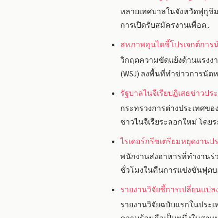
หลายเทศบาลในจังหวัดฟุกุชิมะ
การเปิดรับสมัครงานเพื่อด...
สหภาพฮุนไดชี้โปรเจกต์การน
วิกฤตความขัดแย้งด้านแรงงา
(WSJ) ลงพื้นที่ทำข่าวการนัดหยุ
รัฐบาลไนจีเรียปฏิเสธข่าวปร
กระทรวงการต่างประเทศของประ
ชาวไนจีเรียระลอกใหม่ โดยระ
ไรเดอร์กรีซเตรียมหยุดงานประ
พนักงานส่งอาหารที่ทำงานร่
ชั่วโมงในคืนการแข่งขันฟุตบอ
รายงานวิจัยชี้การเปลี่ยน
รายงานวิจัยฉบับแรกในประเท