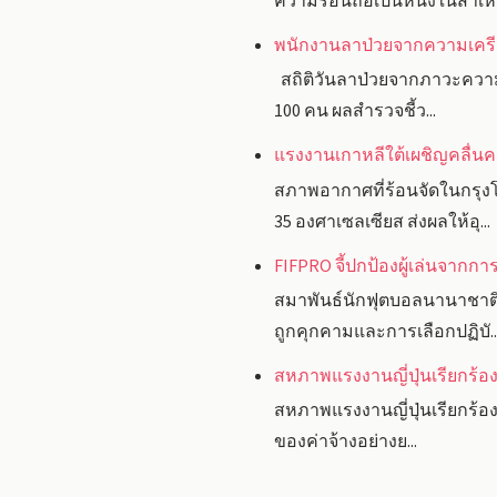
ความร้อนถือเป็นหนึ่งในสาเหต
พนักงานลาป่วยจากความเครียด
สถิติวันลาป่วยจากภาวะความเค
100 คน ผลสำรวจชี้ว...
แรงงานเกาหลีใต้เผชิญคลื่นคว
สภาพอากาศที่ร้อนจัดในกรุงโ
35 องศาเซลเซียส ส่งผลให้อุ...
FIFPRO จี้ปกป้องผู้เล่นจาก
สมาพันธ์นักฟุตบอลนานาชาติ 
ถูกคุกคามและการเลือกปฏิบั..
สหภาพแรงงานญี่ปุ่นเรียกร้องข
สหภาพแรงงานญี่ปุ่นเรียกร้องก
ของค่าจ้างอย่างย...