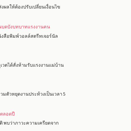
ผลให้ต้องปรับเปลี่ยนเงื่อนไข
วั่นบดบังบทบาทแรงงานคน
สือพิมพ์วอลล์สตรีทเจอร์นัล
วตได้สั่งห้ามรับแรงงานแม่บ้าน
วมตัวหยุดงานประท้วงเป็นเวลา 5
นตลอดปี
าติ พบว่าภาวะความเครียดจาก