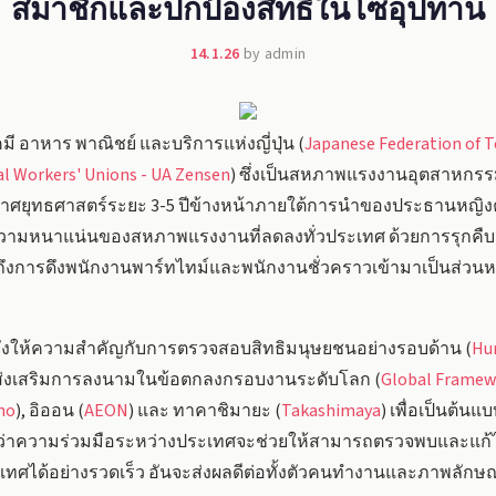
สมาชิกและปกป้องสิทธิในโซ่อุปทาน
14.1.26
by admin
ี อาหาร พาณิชย์ และบริการแห่งญี่ปุ่น (
Japanese Federation of T
al Workers' Unions - UA Zensen
) ซึ่งเป็นสหภาพแรงงานอุตสาหกรรมท
าศยุทธศาสตร์ระยะ 3-5 ปีข้างหน้าภายใต้การนำของประธานหญิงคนใหม
ความหนาแน่นของสหภาพแรงงานที่ลดลงทั่วประเทศ ด้วยการรุกคืบจั
ารดึงพนักงานพาร์ทไทม์และพนักงานชั่วคราวเข้ามาเป็นส่วนหนึ่
วยังให้ความสำคัญกับการตรวจสอบสิทธิมนุษยชนอย่างรอบด้าน (
Hu
ส่งเสริมการลงนามในข้อตกลงกรอบงานระดับโลก (
Global Framew
no
), อิออน (
AEON
) และ ทาคาชิมายะ (
Takashimaya
) เพื่อเป็นต้นแ
ว่าความร่วมมือระหว่างประเทศจะช่วยให้สามารถตรวจพบและแก้ไ
ศได้อย่างรวดเร็ว อันจะส่งผลดีต่อทั้งตัวคนทำงานและภาพลักษณ