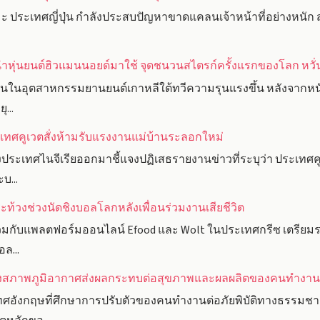
 ประเทศญี่ปุ่น กำลังประสบปัญหาขาดแคลนเจ้าหน้าที่อย่างหนัก ส่ง
ำหุ่นยนต์ฮิวแมนนอยด์มาใช้ จุดชนวนสไตรก์ครั้งแรกของโลก ห
นในอุตสาหกรรมยานยนต์เกาหลีใต้ทวีความรุนแรงขึ้น หลังจากหนัง
...
ะเทศคูเวตสั่งห้ามรับแรงงานแม่บ้านระลอกใหม่
เทศไนจีเรียออกมาชี้แจงปฏิเสธรายงานข่าวที่ระบุว่า ประเทศคูเ
บ...
ท้วงช่วงนัดชิงบอลโลกหลังเพื่อนร่วมงานเสียชีวิต
วมกับแพลตฟอร์มออนไลน์ Efood และ Wolt ในประเทศกรีซ เตรียมร
ล...
แปลงสภาพภูมิอากาศส่งผลกระทบต่อสุขภาพและผลผลิตของคนทำงา
ศอังกฤษที่ศึกษาการปรับตัวของคนทำงานต่อภัยพิบัติทางธรรมช