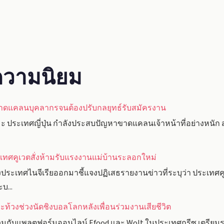
ับความนิยม
ขาดแคลนบุคลากรจนต้องปรับกลยุทธ์รับสมัครงาน
 ประเทศญี่ปุ่น กำลังประสบปัญหาขาดแคลนเจ้าหน้าที่อย่างหนัก ส่ง
ะเทศคูเวตสั่งห้ามรับแรงงานแม่บ้านระลอกใหม่
เทศไนจีเรียออกมาชี้แจงปฏิเสธรายงานข่าวที่ระบุว่า ประเทศคูเ
บ...
ท้วงช่วงนัดชิงบอลโลกหลังเพื่อนร่วมงานเสียชีวิต
วมกับแพลตฟอร์มออนไลน์ Efood และ Wolt ในประเทศกรีซ เตรียมร