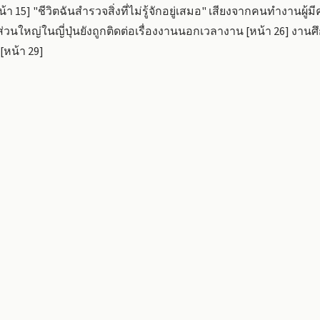
[หน้า 15] "ชีวิตฉันสำรวจสิ่งที่ไม่รู้จักอยู่เสมอ" เสียงจากคนทำงา
วนใหญ่ในญี่ปุ่นยังถูกติดต่อเรื่องงานนอกเวลางาน [หน้า 26] งา
 [หน้า 29]