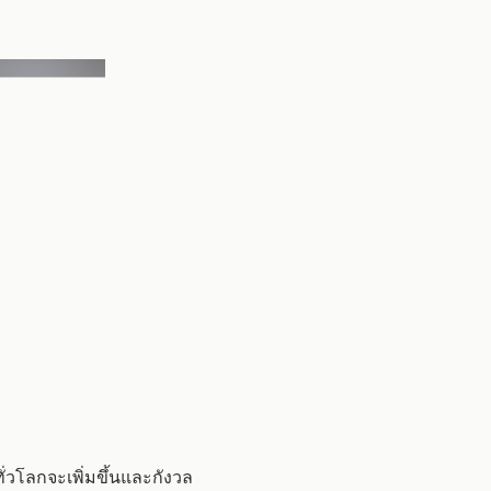
่วโลกจะเพิ่มขึ้นและกังวล