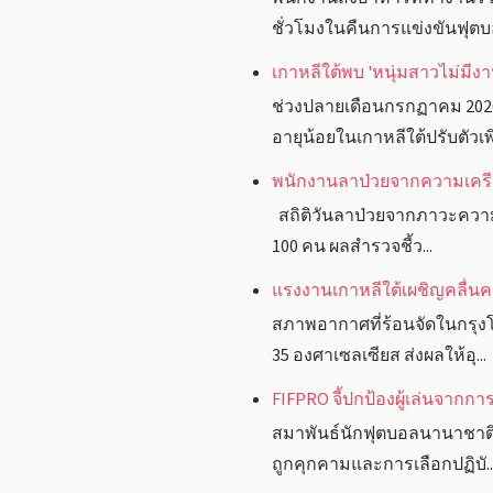
ชั่วโมงในคืนการแข่งขันฟุตบอ
เกาหลีใต้พบ 'หนุ่มสาวไม่มีงา
ช่วงปลายเดือนกรกฏาคม 202
อายุน้อยในเกาหลีใต้ปรับตัวเพิ่
พนักงานลาป่วยจากความเครียด
สถิติวันลาป่วยจากภาวะความเค
100 คน ผลสำรวจชี้ว...
แรงงานเกาหลีใต้เผชิญคลื่นคว
สภาพอากาศที่ร้อนจัดในกรุงโ
35 องศาเซลเซียส ส่งผลให้อุ...
FIFPRO จี้ปกป้องผู้เล่นจาก
สมาพันธ์นักฟุตบอลนานาชาติ 
ถูกคุกคามและการเลือกปฏิบั..